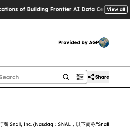
f Building Frontier AI Data Centers Overseas
The
View all
Provided by AGP
Share
图
ail, Inc. (Nasdaq：SNAL，以下简称“Snail