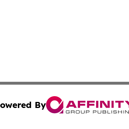
owered By
ubmit Press Release
Terms & Conditions
Copyright/DMCA