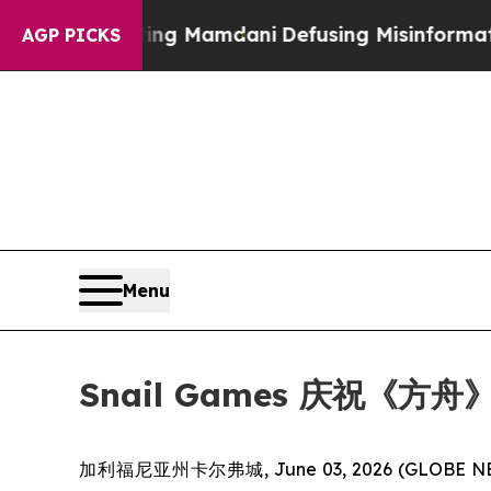
upporting Mamdani
Defusing Misinformation Thr
AGP PICKS
Menu
Snail Games 庆祝《
加利福尼亚州卡尔弗城, June 03, 2026 (GLOBE