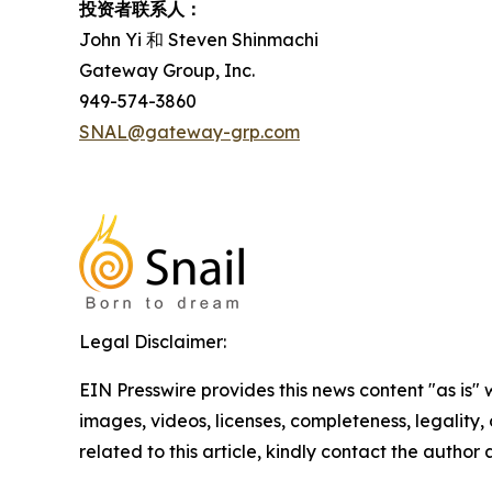
投资者联系人：
John Yi 和 Steven Shinmachi
Gateway Group, Inc.
949-574-3860
SNAL@gateway-grp.com
Legal Disclaimer:
EIN Presswire provides this news content "as is" 
images, videos, licenses, completeness, legality, o
related to this article, kindly contact the author