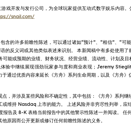
一家全球领先的独立游戏开发与发行公司，为全球玩家提供互动式数字娱乐
tps://snail.com/
的许多前瞻性陈述，可以通过诸如“预计”、“相信”、“可能”、
词语的反义词或其他类似表述来识别。 本新闻稿中有多处使用了前
 业务可能或预期的业绩、财务状况、经营业绩、流动性、计划及目标
中继续展现强劲玩家参与度和商业表现；Jeremy Stiegl
力于通过优质内容来延长《方舟》系列生命周期，以及《方舟》
观点，并涉及某些风险和不确定性，其中包括：《方舟》系列继
持 Nasdaq 上市的能力。 上述风险并非穷尽性列举，应结合
Q 表格季度报告及 8-K 表格当前报告中的其他警示性陈述一并阅读
其他原因而公开更新或修订任何前瞻性陈述的义务。