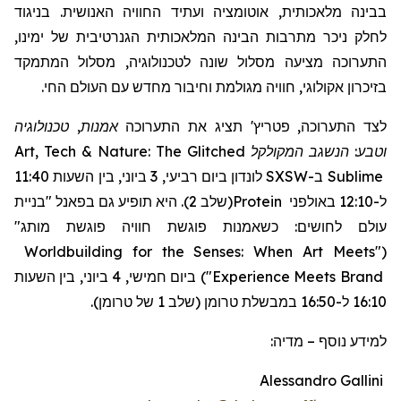
בבינה מלאכותית, אוטומציה ועתיד החוויה האנושית. בניגוד
לחלק ניכר מתרבות הבינה המלאכותית הגנרטיבית של ימינו,
התערוכה מציעה מסלול שונה לטכנולוגיה, מסלול המתמקד
בזיכרון אקולוגי, חוויה מגולמת וחיבור מחדש עם העולם החי.
אמנות, טכנולוגיה
תציג את התערוכה
'
פטריץ
לצד התערוכה,
Art, Tech & Nature: The Glitched
המקולקל
וטבע: הנשגב
לונדון ביום רביעי, 3 ביוני, בין השעות 11:40
SXSW
ב-
Sublime
"בניית
(שלב 2). היא תופיע גם בפאנל
Protein
ל-12:10 באולפני
עולם לחושים: כשאמנות פוגשת חוויה פוגשת מותג"
Worldbuilding for the Senses: When Art Meets
"
(
ביום חמישי, 4 ביוני, בין השעות
)
"
Experience Meets Brand
16:10 ל-16:50 במבשלת טרומן (שלב 1 של טרומן).
מדיה:
–
למידע נוסף
Alessandro Gallini