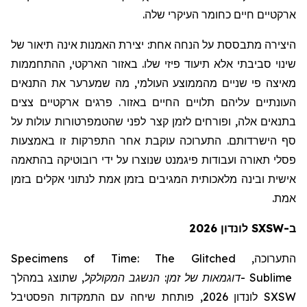
ארקטיים חיים כחומר העיקרי שלה.
היצירה מתבססת על הנחה אחת:
יצירת האמנות אינה תיאור של
שינוי סביבתי אלא תיעוד פיזי שלו. באזור הארקטי, ההתחממות
מאיצה פי שניים מהממוצע העולמי, מה שמערער את התנאים
העונתיים עליהם תלויים החיים באזור. פרגים ארקטיים צצים
בתנאים אלה, ופורחים לזמן קצר לפני שהטמפרטורות עולות על
סף הישרדותם. התערוכה עוקבת אחר התפרקות זו באמצעות
פסלי תאורה ועבודות פיגמנט שנוצרו על ידי רובוטיקה בהתאמה
אישית ובינה מלאכותית המגיבים בזמן אמת לנתוני אקלים בזמן
אמת.
ב-SXSW לונדון 2026
Specimens of Time: The Glitched
התערוכה,
שתוצג במהלך
,
המקולקל
דוגמאות של זמן: הנשגב
-
Sublime
לונדון 2026, פותחת שיחה עם התמקדות הפסטיבל
SXSW