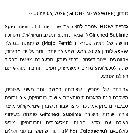
לונדון, June 03, 2026 (GLOBE NEWSWIRE) --
Specimens of Time: The
שמחה להציג את
HOFA
גלריית
תערוכה
(דוגמאות הזמן: הנשגב המקולקל),
Glitched Sublime
שתיפתח במהלך
)
Maja Petrić
(
'
פטריץ
חדשה של מאיה
לונדון 2026. ברגע שמעוצב יותר ויותר על ידי מהירות,
SXSW
אוטומציה וייצור דיגיטלי בלתי פוסק, התערוכה מציעה תפקיד
שונה לטכנולוגיה: מדיום למשמעות, תפיסה וחיבור מורגש עם
העולם הטבעי.
עבודתה
של
פטריץ
', שפותחה במשך יותר משני עשורים,
משלבת בינה מלאכותית מותאמת אישית, רובוטיקה, אור ונתונים
סביבתיים בזמן אמת כדי לייצר עבודות שבהן שינוי אקולוגי מייצר
פותחה בשיתוף
Glitched Sublime
צורה ישירות. היצירה
פעולה עם מדען הבינה המלאכותית
והרובוטיקן
מיכאי
, תוך שימוש בנתוני אקלים
)
Mihai Jalobeanu
(
ג'אלובאנו