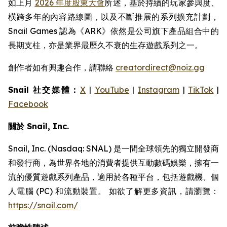
如上月
2026 年度股東大會
所述，基於持續的玩家參與度、
橫跨多年的內容路線圖，以及不斷推展的系列擴充計劃，
Snail Games 認為《ARK》依然是公司旗下產品組合中的
長期支柱，亦是業界最歷久不衰的生存遊戲系列之一。
創作者如有興趣合作，請聯絡
creatordirect@noiz.gg
Snail 社交媒體：
X
|
YouTube
|
Instagram
|
TikTok
|
Facebook
關於 Snail, Inc.
Snail, Inc. (Nasdaq: SNAL) 是一間全球領先的獨立開發商
和發行商，為世界各地的消費者提供互動數碼娛樂，擁有一
流的優質遊戲系列產品，適用於各種平台，包括遊戲機、個
人電腦 (PC) 和流動裝置。 如欲了解更多資訊，請瀏覽：
https://snail.com/