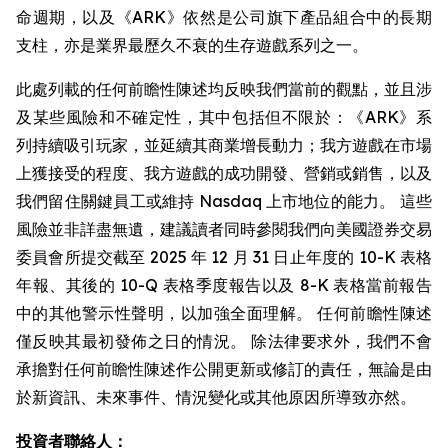
命週期，以及《ARK》依然是公司旗下產品組合中的長期
支柱，亦是業界最歷久不衰的生存遊戲系列之一。
此處列載的任何前瞻性陳述均反映我們當前的觀點，並且涉
及某些風險和不確定性，其中包括但不限於：《ARK》系
列持續吸引玩家，並延續其商業增長動力；我方遊戲在市場
上獲接受的程度、我方遊戲的成功開發、營銷或銷售，以及
我們留住關鍵員工或維持 Nasdaq 上市地位的能力。 這些
風險並非詳盡無遺，建議讀者同時參閱我們向美國證券交易
委員會所提交截至 2025 年 12 月 31 日止年度的 10-K 表格
年報、其後的 10-Q 表格季度報告以及 8-K 表格當前報告
中的其他警示性聲明，以加強全面理解。 任何前瞻性陳述
僅反映其最初發佈之日的情況。 除法律要求外，我們不會
承擔對任何前瞻性陳述作公開更新或修訂的責任，無論是由
於新資訊、未來事件、情況變化或其他原因所導致亦然。
投資者聯絡人：