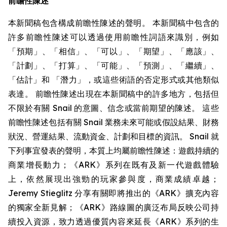
前瞻性陳述
本新聞稿包含構成前瞻性陳述的聲明。 本新聞稿中包含的
許多前瞻性陳述可以透過使用前瞻性詞語來識別，例如
「預期」、「相信」、「可以」、「期望」、「應該」、
「計劃」、「打算」、「可能」、「預測」、「繼續」、
「估計」和 「潛力」，或這些術語的否定形式或其他類似
表達。 前瞻性陳述出現在本新聞稿中的許多地方，包括但
不限於有關 Snail 的意圖、信念或當前期望的陳述。 這些
前瞻性陳述包括有關 Snail 業務未來可能或假設結果、財務
狀況、營運結果、流動資金、計劃和目標的資訊。 Snail 就
下列事宜發表的聲明，本質上均屬前瞻性陳述：遊戲持續的
商業增長動力；《ARK》系列在既有及新一代遊戲體驗
上，依然展現出強勁的玩家參與度，商業成績卓越；
Jeremy Stieglitz 分享有關即將推出的《ARK》擴充內容
的獨家全新見解；《ARK》路線圖的廣泛布局反映公司持
續投入資源，致力透過優質內容來延長《ARK》系列的生