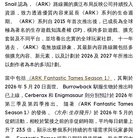
Snail 認為，《ARK》路線圖的廣泛布局反映公司持續投入
資源，致力透過優質內容來延長《ARK》系列的生命週
期。 《ARK》系列自 2015 年首次推出後，已成長為全球
極為著名的生存遊戲知識產權 (IP)，橫跨多款遊戲、擴充
套裝及不同平台，並培養出忠實的全球玩家社群。 十一年
過去，《ARK》毫無放緩跡象，其最新內容路線圖包括多
個擴充內容、新元素，以及計劃於 2026 及 2027 年所推出
以創作者為本的多項計劃。
當中包括
《ARK Fantastic Tames Season 1》
，其剛於
2026 年 5 月 20 日面世。 Burrowback 馴服生物於推出時
已上線，Cerberax 和 Enigmasaur 則分別預計於 2026 年
第三季及第四季推出。 隨著
《ARK Fantastic Tames
Season 1》
的發佈，
《方舟: 生存飛升》
於 2026 年 5 月的
促銷活動，相較於緊接之前的非促銷時期，平均每日銷量上
升了 23.5 倍，顯示出整個系列持續的市場需求與玩家參與